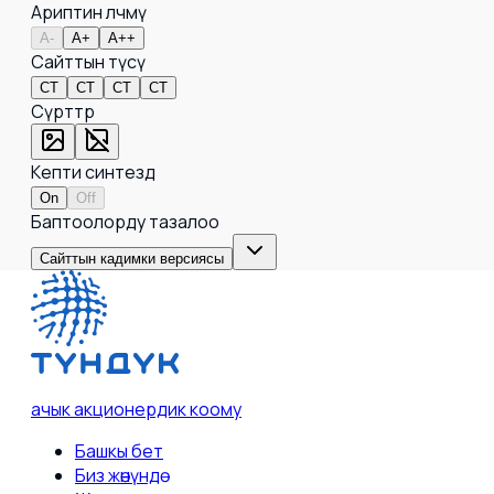
Ариптин өлчөмү
A-
A+
A++
Сайттын түсү
СТ
СТ
СТ
СТ
Сүрөттөр
Кепти синтездөө
On
Off
Баптоолорду тазалоо
Сайттын кадимки версиясы
ачык акционердик коому
Башкы бет
Биз жөнүндө