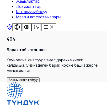
Жаңылыктар
Документтер
Катышуучу болуу
Маалымат системалары
404
Барак табылган жок
Кечиресиз, сиз туура эмес дарекке кирип
калдыңыз. Сиз издеген барак жок же башка жерге
жылдырылган.
Башкы бетке кайтуу