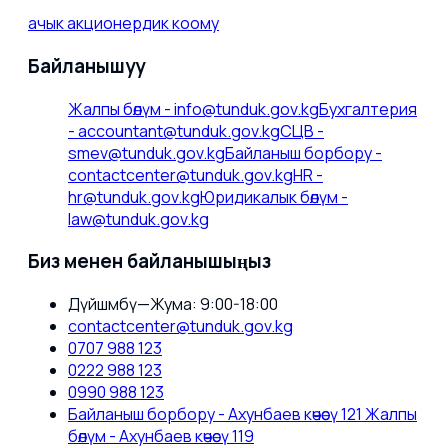
ачык акционердик коому
Байланышуу
Жалпы бөлүм
-
info@tunduk.gov.kg
Бухгалтерия
-
accountant@tunduk.gov.kg
СЦВ
-
smev@tunduk.gov.kg
Байланыш борбору
-
contactcenter@tunduk.gov.kg
HR
-
hr@tunduk.gov.kg
Юридикалык бөлүм
-
law@tunduk.gov.kg
Биз менен байланышыңыз
Дүйшөмбү—Жума: 9:00-18:00
contactcenter@tunduk.gov.kg
0707 988 123
0222 988 123
0990 988 123
Байланыш борбору - Ахунбаев көчөсү 121 Жалпы
бөлүм - Ахунбаев көчөсү 119