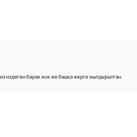
Сиз издеген барак жок же башка жерге жылдырылган.