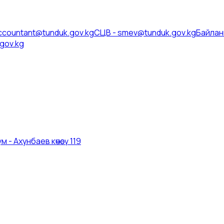
ccountant@tunduk.gov.kg
СЦВ
-
smev@tunduk.gov.kg
Байлан
gov.kg
 - Ахунбаев көчөсү 119