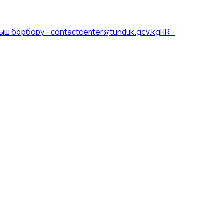
ыш борбору
-
contactcenter@tunduk.gov.kg
HR
-