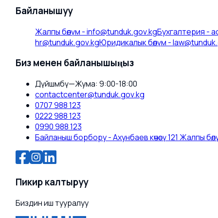
Байланышуу
Жалпы бөлүм
-
info@tunduk.gov.kg
Бухгалтерия
-
a
hr@tunduk.gov.kg
Юридикалык бөлүм
-
law@tunduk.
Биз менен байланышыңыз
Дүйшөмбү—Жума: 9:00-18:00
contactcenter@tunduk.gov.kg
0707 988 123
0222 988 123
0990 988 123
Байланыш борбору - Ахунбаев көчөсү 121 Жалпы бөлүм
Пикир калтыруу
Биздин иш тууралуу