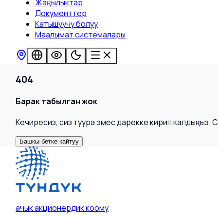
Жаңылыктар
Документтер
Катышуучу болуу
Маалымат системалары
404
Барак табылган жок
Кечиресиз, сиз туура эмес дарекке кирип калдыңыз. 
Башкы бетке кайтуу
ачык акционердик коому