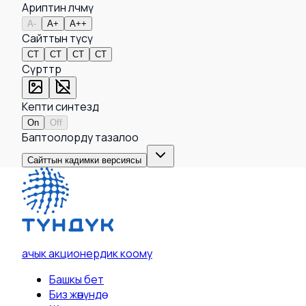
Ариптин өлчөмү
A-
A+
A++
Сайттын түсү
СТ
СТ
СТ
СТ
Сүрөттөр
Кепти синтездөө
On
Off
Баптоолорду тазалоо
Сайттын кадимки версиясы
ачык акционердик коому
Башкы бет
Биз жөнүндө