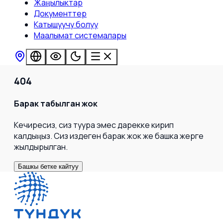
Жаңылыктар
Документтер
Катышуучу болуу
Маалымат системалары
404
Барак табылган жок
Кечиресиз, сиз туура эмес дарекке кирип
калдыңыз. Сиз издеген барак жок же башка жерге
жылдырылган.
Башкы бетке кайтуу