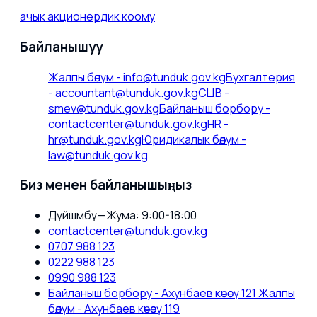
ачык акционердик коому
Байланышуу
Жалпы бөлүм
-
info@tunduk.gov.kg
Бухгалтерия
-
accountant@tunduk.gov.kg
СЦВ
-
smev@tunduk.gov.kg
Байланыш борбору
-
contactcenter@tunduk.gov.kg
HR
-
hr@tunduk.gov.kg
Юридикалык бөлүм
-
law@tunduk.gov.kg
Биз менен байланышыңыз
Дүйшөмбү—Жума: 9:00-18:00
contactcenter@tunduk.gov.kg
0707 988 123
0222 988 123
0990 988 123
Байланыш борбору - Ахунбаев көчөсү 121 Жалпы
бөлүм - Ахунбаев көчөсү 119