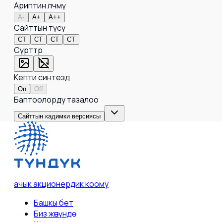
Ариптин өлчөмү
A-
A+
A++
Сайттын түсү
СТ
СТ
СТ
СТ
Сүрөттөр
Кепти синтездөө
On
Off
Баптоолорду тазалоо
Сайттын кадимки версиясы
ачык акционердик коому
Башкы бет
Биз жөнүндө