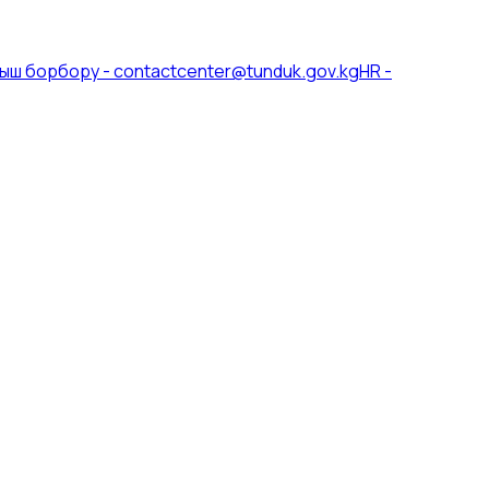
ыш борбору
-
contactcenter@tunduk.gov.kg
HR
-