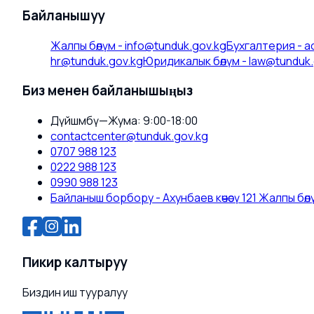
Байланышуу
Жалпы бөлүм
-
info@tunduk.gov.kg
Бухгалтерия
-
a
hr@tunduk.gov.kg
Юридикалык бөлүм
-
law@tunduk.
Биз менен байланышыңыз
Дүйшөмбү—Жума: 9:00-18:00
contactcenter@tunduk.gov.kg
0707 988 123
0222 988 123
0990 988 123
Байланыш борбору - Ахунбаев көчөсү 121 Жалпы бөлүм
Пикир калтыруу
Биздин иш тууралуу