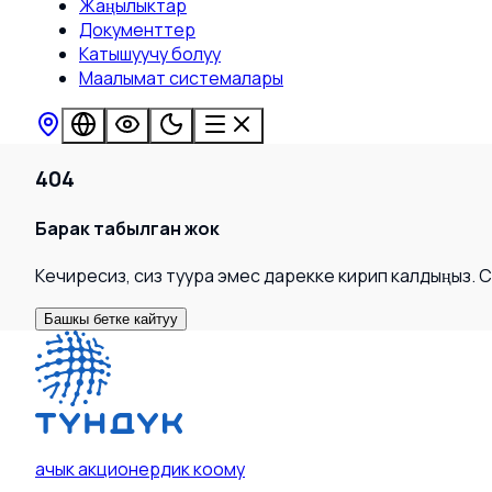
Жаңылыктар
Документтер
Катышуучу болуу
Маалымат системалары
404
Барак табылган жок
Кечиресиз, сиз туура эмес дарекке кирип калдыңыз. 
Башкы бетке кайтуу
ачык акционердик коому