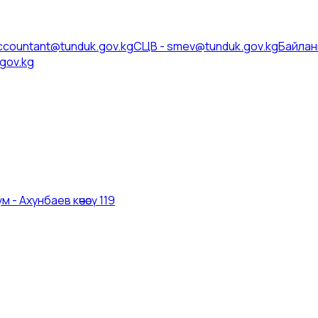
ccountant@tunduk.gov.kg
СЦВ
-
smev@tunduk.gov.kg
Байлан
gov.kg
 - Ахунбаев көчөсү 119