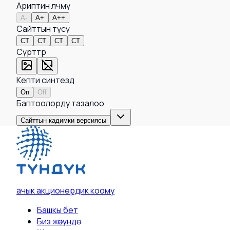
Ариптин өлчөмү
A-
A+
A++
Сайттын түсү
СТ
СТ
СТ
СТ
Сүрөттөр
Кепти синтездөө
On
Off
Баптоолорду тазалоо
Сайттын кадимки версиясы
ачык акционердик коому
Башкы бет
Биз жөнүндө