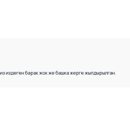
Сиз издеген барак жок же башка жерге жылдырылган.