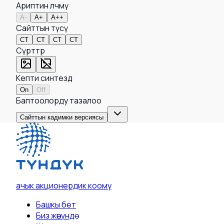
Ариптин өлчөмү
A-
A+
A++
Сайттын түсү
СТ
СТ
СТ
СТ
Сүрөттөр
Кепти синтездөө
On
Off
Баптоолорду тазалоо
Сайттын кадимки версиясы
ачык акционердик коому
Башкы бет
Биз жөнүндө