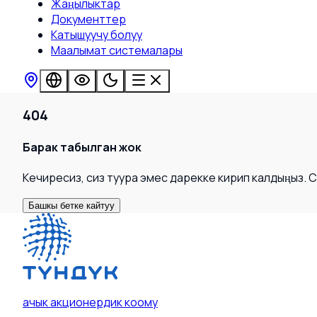
Жаңылыктар
Документтер
Катышуучу болуу
Маалымат системалары
404
Барак табылган жок
Кечиресиз, сиз туура эмес дарекке кирип калдыңыз. 
Башкы бетке кайтуу
ачык акционердик коому