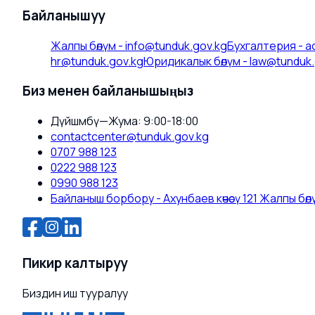
Байланышуу
Жалпы бөлүм
-
info@tunduk.gov.kg
Бухгалтерия
-
a
hr@tunduk.gov.kg
Юридикалык бөлүм
-
law@tunduk.
Биз менен байланышыңыз
Дүйшөмбү—Жума: 9:00-18:00
contactcenter@tunduk.gov.kg
0707 988 123
0222 988 123
0990 988 123
Байланыш борбору - Ахунбаев көчөсү 121 Жалпы бөлүм
Пикир калтыруу
Биздин иш тууралуу