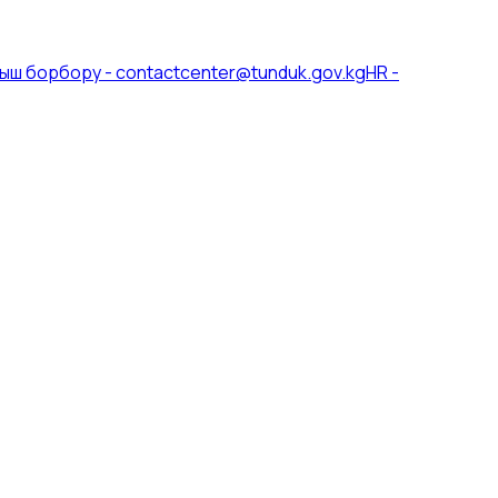
ыш борбору
-
contactcenter@tunduk.gov.kg
HR
-