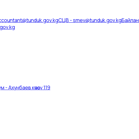
ccountant@tunduk.gov.kg
СЦВ
-
smev@tunduk.gov.kg
Байлан
gov.kg
 - Ахунбаев көчөсү 119