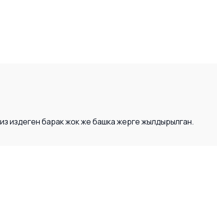
Сиз издеген барак жок же башка жерге жылдырылган.