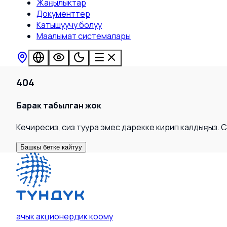
Жаңылыктар
Документтер
Катышуучу болуу
Маалымат системалары
404
Барак табылган жок
Кечиресиз, сиз туура эмес дарекке кирип калдыңыз. 
Башкы бетке кайтуу
ачык акционердик коому