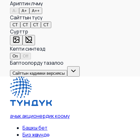
Ариптин өлчөмү
A-
A+
A++
Сайттын түсү
СТ
СТ
СТ
СТ
Сүрөттөр
Кепти синтездөө
On
Off
Баптоолорду тазалоо
Сайттын кадимки версиясы
ачык акционердик коому
Башкы бет
Биз жөнүндө