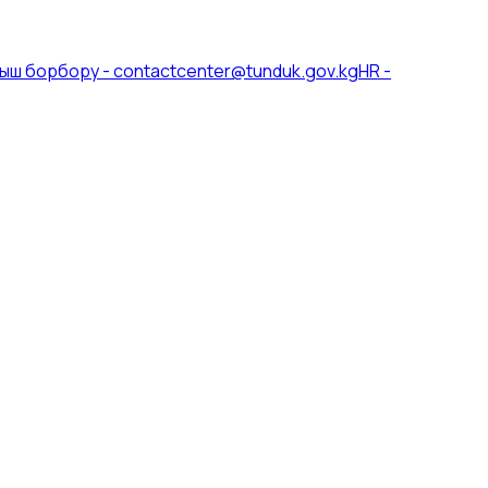
ыш борбору
-
contactcenter@tunduk.gov.kg
HR
-