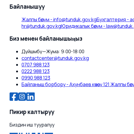
Байланышуу
Жалпы бөлүм
-
info@tunduk.gov.kg
Бухгалтерия
-
a
hr@tunduk.gov.kg
Юридикалык бөлүм
-
law@tunduk.
Биз менен байланышыңыз
Дүйшөмбү—Жума: 9:00-18:00
contactcenter@tunduk.gov.kg
0707 988 123
0222 988 123
0990 988 123
Байланыш борбору - Ахунбаев көчөсү 121 Жалпы бөлүм
Пикир калтыруу
Биздин иш тууралуу