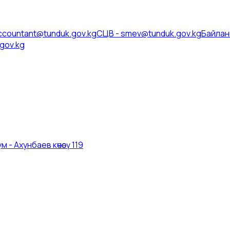
ccountant@tunduk.gov.kg
СЦВ
-
smev@tunduk.gov.kg
Байлан
gov.kg
 - Ахунбаев көчөсү 119