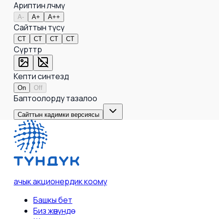
Ариптин өлчөмү
A-
A+
A++
Сайттын түсү
СТ
СТ
СТ
СТ
Сүрөттөр
Кепти синтездөө
On
Off
Баптоолорду тазалоо
Сайттын кадимки версиясы
ачык акционердик коому
Башкы бет
Биз жөнүндө