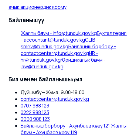
ачык акционердик коому
Байланышуу
Жалпы бөлүм
-
info@tunduk.gov.kg
Бухгалтерия
-
accountant@tunduk.gov.kg
СЦВ
-
smev@tunduk.gov.kg
Байланыш борбору
-
contactcenter@tunduk.gov.kg
HR
-
hr@tunduk.gov.kg
Юридикалык бөлүм
-
law@tunduk.gov.kg
Биз менен байланышыңыз
Дүйшөмбү—Жума: 9:00-18:00
contactcenter@tunduk.gov.kg
0707 988 123
0222 988 123
0990 988 123
Байланыш борбору - Ахунбаев көчөсү 121 Жалпы
бөлүм - Ахунбаев көчөсү 119