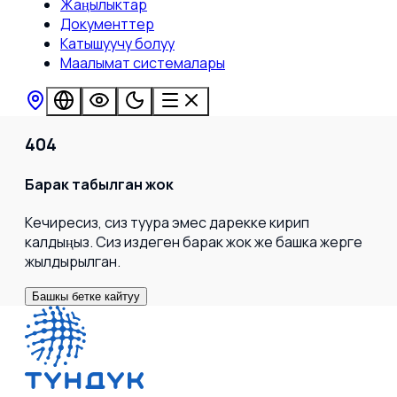
Жаңылыктар
Документтер
Катышуучу болуу
Маалымат системалары
404
Барак табылган жок
Кечиресиз, сиз туура эмес дарекке кирип
калдыңыз. Сиз издеген барак жок же башка жерге
жылдырылган.
Башкы бетке кайтуу