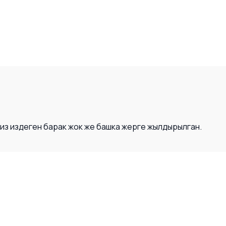
Сиз издеген барак жок же башка жерге жылдырылган.