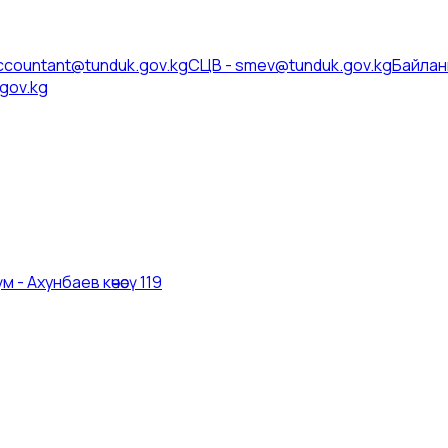
ccountant@tunduk.gov.kg
СЦВ
-
smev@tunduk.gov.kg
Байлан
gov.kg
 - Ахунбаев көчөсү 119