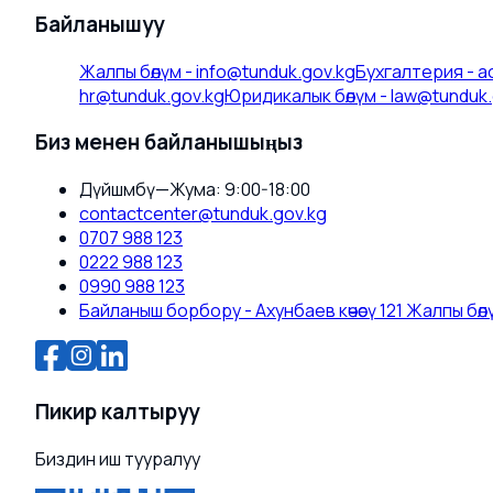
Байланышуу
Жалпы бөлүм
-
info@tunduk.gov.kg
Бухгалтерия
-
a
hr@tunduk.gov.kg
Юридикалык бөлүм
-
law@tunduk.
Биз менен байланышыңыз
Дүйшөмбү—Жума: 9:00-18:00
contactcenter@tunduk.gov.kg
0707 988 123
0222 988 123
0990 988 123
Байланыш борбору - Ахунбаев көчөсү 121 Жалпы бөлүм
Пикир калтыруу
Биздин иш тууралуу