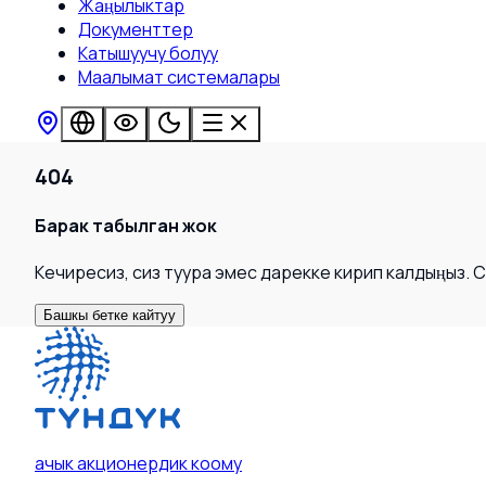
Жаңылыктар
Документтер
Катышуучу болуу
Маалымат системалары
404
Барак табылган жок
Кечиресиз, сиз туура эмес дарекке кирип калдыңыз. 
Башкы бетке кайтуу
ачык акционердик коому