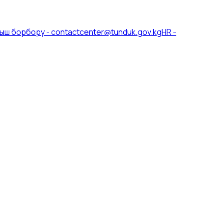
ыш борбору
-
contactcenter@tunduk.gov.kg
HR
-