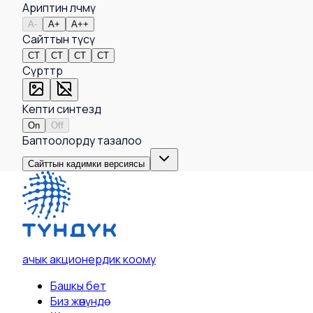
Ариптин өлчөмү
A-
A+
A++
Сайттын түсү
СТ
СТ
СТ
СТ
Сүрөттөр
Кепти синтездөө
On
Off
Баптоолорду тазалоо
Сайттын кадимки версиясы
ачык акционердик коому
Башкы бет
Биз жөнүндө