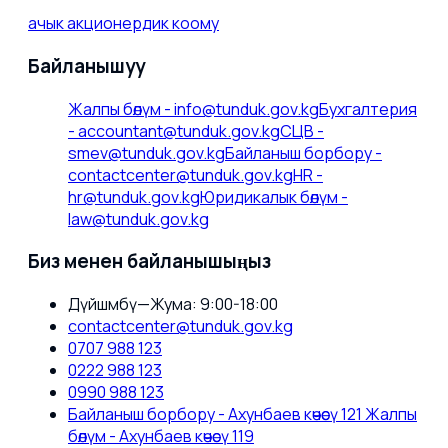
ачык акционердик коому
Байланышуу
Жалпы бөлүм
-
info@tunduk.gov.kg
Бухгалтерия
-
accountant@tunduk.gov.kg
СЦВ
-
smev@tunduk.gov.kg
Байланыш борбору
-
contactcenter@tunduk.gov.kg
HR
-
hr@tunduk.gov.kg
Юридикалык бөлүм
-
law@tunduk.gov.kg
Биз менен байланышыңыз
Дүйшөмбү—Жума: 9:00-18:00
contactcenter@tunduk.gov.kg
0707 988 123
0222 988 123
0990 988 123
Байланыш борбору - Ахунбаев көчөсү 121 Жалпы
бөлүм - Ахунбаев көчөсү 119