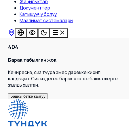
Жаңылыктар
Документтер
Катышуучу болуу
Маалымат системалары
404
Барак табылган жок
Кечиресиз, сиз туура эмес дарекке кирип
калдыңыз. Сиз издеген барак жок же башка жерге
жылдырылган.
Башкы бетке кайтуу