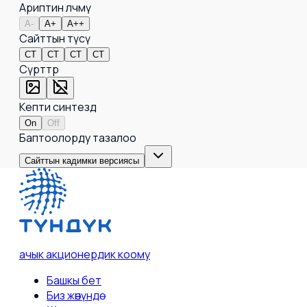
Ариптин өлчөмү
A-
A+
A++
Сайттын түсү
СТ
СТ
СТ
СТ
Сүрөттөр
Кепти синтездөө
On
Off
Баптоолорду тазалоо
Сайттын кадимки версиясы
ачык акционердик коому
Башкы бет
Биз жөнүндө