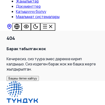
Жаңылыктар
Документтер
Катышуучу болуу
Маалымат системалары
404
Барак табылган жок
Кечиресиз, сиз туура эмес дарекке кирип
калдыңыз. Сиз издеген барак жок же башка жерге
жылдырылган.
Башкы бетке кайтуу