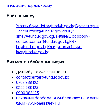
ачык акционердик коому
Байланышуу
Жалпы бөлүм
-
info@tunduk.gov.kg
Бухгалтерия
-
accountant@tunduk.gov.kg
СЦВ
-
smev@tunduk.gov.kg
Байланыш борбору
-
contactcenter@tunduk.gov.kg
HR
-
hr@tunduk.gov.kg
Юридикалык бөлүм
-
law@tunduk.gov.kg
Биз менен байланышыңыз
Дүйшөмбү—Жума: 9:00-18:00
contactcenter@tunduk.gov.kg
0707 988 123
0222 988 123
0990 988 123
Байланыш борбору - Ахунбаев көчөсү 121 Жалпы
бөлүм - Ахунбаев көчөсү 119