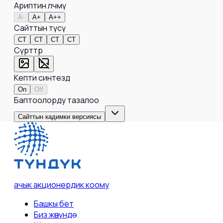
Ариптин өлчөмү
A-
A+
A++
Сайттын түсү
СТ
СТ
СТ
СТ
Сүрөттөр
Кепти синтездөө
On
Off
Баптоолорду тазалоо
Сайттын кадимки версиясы
ачык акционердик коому
Башкы бет
Биз жөнүндө