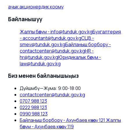
ачык акционердик коому
Байланышуу
Жалпы бөлүм
-
info@tunduk.gov.kg
Бухгалтерия
-
accountant@tunduk.gov.kg
СЦВ
-
smev@tunduk.gov.kg
Байланыш борбору
-
contactcenter@tunduk.gov.kg
HR
-
hr@tunduk.gov.kg
Юридикалык бөлүм
-
law@tunduk.gov.kg
Биз менен байланышыңыз
Дүйшөмбү—Жума: 9:00-18:00
contactcenter@tunduk.gov.kg
0707 988 123
0222 988 123
0990 988 123
Байланыш борбору - Ахунбаев көчөсү 121 Жалпы
бөлүм - Ахунбаев көчөсү 119