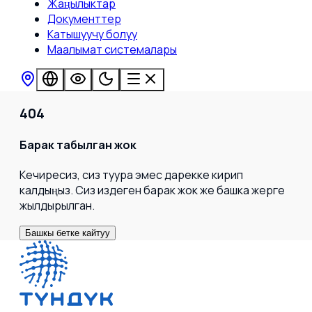
Жаңылыктар
Документтер
Катышуучу болуу
Маалымат системалары
404
Барак табылган жок
Кечиресиз, сиз туура эмес дарекке кирип
калдыңыз. Сиз издеген барак жок же башка жерге
жылдырылган.
Башкы бетке кайтуу