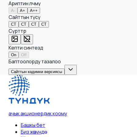
Ариптин өлчөмү
A-
A+
A++
Сайттын түсү
СТ
СТ
СТ
СТ
Сүрөттөр
Кепти синтездөө
On
Off
Баптоолорду тазалоо
Сайттын кадимки версиясы
ачык акционердик коому
Башкы бет
Биз жөнүндө