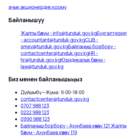
ачык акционердик коому
Байланышуу
Жалпы бөлүм
-
info@tunduk.gov.kg
Бухгалтерия
-
accountant@tunduk.gov.kg
СЦВ
-
smev@tunduk.gov.kg
Байланыш борбору
-
contactcenter@tunduk.gov.kg
HR
-
hr@tunduk.gov.kg
Юридикалык бөлүм
-
law@tunduk.gov.kg
Биз менен байланышыңыз
Дүйшөмбү—Жума: 9:00-18:00
contactcenter@tunduk.gov.kg
0707 988 123
0222 988 123
0990 988 123
Байланыш борбору - Ахунбаев көчөсү 121 Жалпы
бөлүм - Ахунбаев көчөсү 119