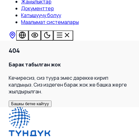
Жаңылыктар
Документтер
Катышуучу болуу
Маалымат системалары
404
Барак табылган жок
Кечиресиз, сиз туура эмес дарекке кирип
калдыңыз. Сиз издеген барак жок же башка жерге
жылдырылган.
Башкы бетке кайтуу