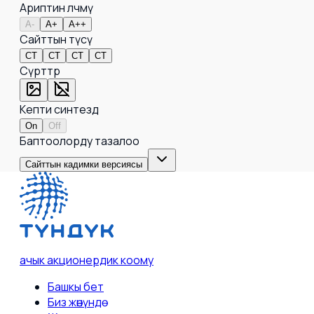
Ариптин өлчөмү
A-
A+
A++
Сайттын түсү
СТ
СТ
СТ
СТ
Сүрөттөр
Кепти синтездөө
On
Off
Баптоолорду тазалоо
Сайттын кадимки версиясы
ачык акционердик коому
Башкы бет
Биз жөнүндө