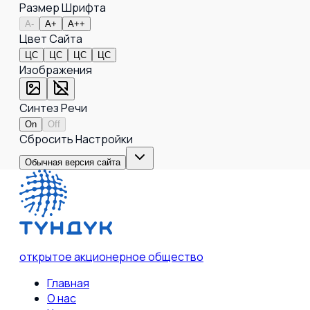
Размер Шрифта
A-
A+
A++
Цвет Сайта
ЦС
ЦС
ЦС
ЦС
Изображения
Синтез Речи
On
Off
Сбросить Настройки
Обычная версия сайта
открытое акционерное общество
Главная
О нас