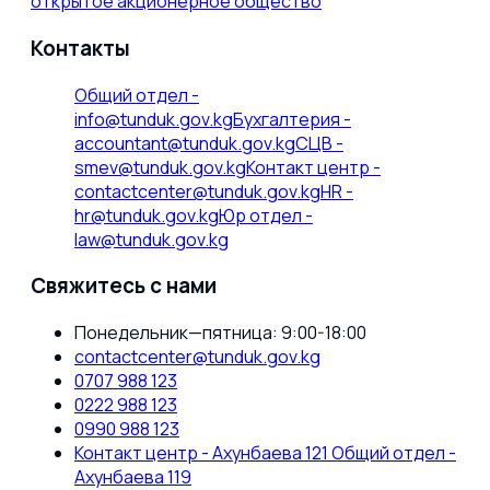
открытое акционерное общество
Контакты
Общий отдел
-
info@tunduk.gov.kg
Бухгалтерия
-
accountant@tunduk.gov.kg
СЦВ
-
smev@tunduk.gov.kg
Контакт центр
-
contactcenter@tunduk.gov.kg
HR
-
hr@tunduk.gov.kg
Юр отдел
-
law@tunduk.gov.kg
Свяжитесь с нами
Понедельник—пятница: 9:00-18:00
contactcenter@tunduk.gov.kg
0707 988 123
0222 988 123
0990 988 123
Контакт центр - Ахунбаева 121 Общий отдел -
Ахунбаева 119